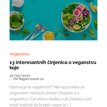
Veganstvo
13 interesantnih činjenica o veganstvu
koje
30/05/2020
Od
Vegan Izazov 22
Interesuje te veganstvo? Nisi upoznat(a) sa
veganskim načinom života? Ekspert si u
veganstvu? Da vidimo koliko ovih činjenica već
znaš! Izabrati da budeš vegan je […]