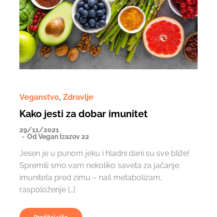
Veganstvo
,
Zdravlje
Kako jesti za dobar imunitet
29/11/2021
Od
Vegan Izazov 22
Jesen je u punom jeku i hladni dani su sve bliže!
Spremili smo vam nekoliko saveta za jačanje
imuniteta pred zimu – naš metabolizam,
raspoloženje […]