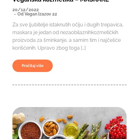
20/12/2022
Od
Vegan Izazov 22
Za sve ljubitelje istaknutih očiju i dugih trepavica,
maskara je jedan od nezaobilaznihkozmetičkih
proizvoda za šminkanje, a samim tim i najčešće
korišćenih. Upravo zbog toga […]
Pročitaj više