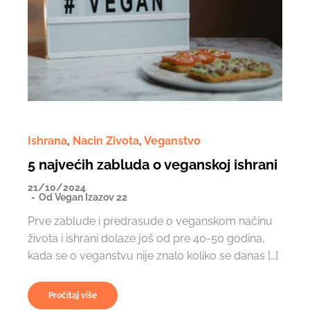
Ishrana
,
Nacin Zivota
,
Veganstvo
5 najvećih zabluda o veganskoj ishrani
21/10/2024
Od
Vegan Izazov 22
Prve zablude i predrasude o veganskom načinu
života i ishrani dolaze još od pre 40-50 godina,
kada se o veganstvu nije znalo koliko se danas […]
Pročitaj više