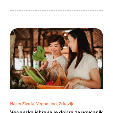
Nacin Zivota
,
Veganstvo
,
Zdravlje
Veganska ishrana je dobra za novčanik