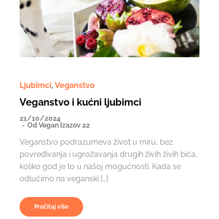
Ljubimci
,
Veganstvo
Veganstvo i kućni ljubimci
21/10/2024
Od
Vegan Izazov 22
Veganstvo podrazumeva život u miru, bez
povređivanja i ugrožavanja drugih živih živih bića,
koliko god je to u našoj mogućnosti. Kada se
odlučimo na veganski […]
Pročitaj više