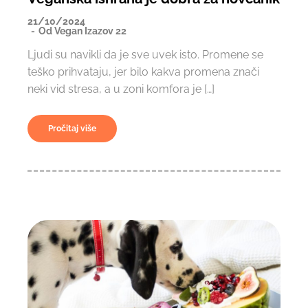
21/10/2024
Od
Vegan Izazov 22
Ljudi su navikli da je sve uvek isto. Promene se
teško prihvataju, jer bilo kakva promena znači
neki vid stresa, a u zoni komfora je […]
Pročitaj više