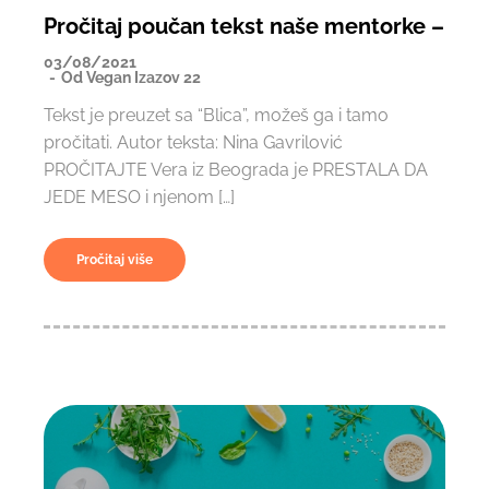
Pročitaj poučan tekst naše mentorke –
03/08/2021
Od
Vegan Izazov 22
Tekst je preuzet sa “Blica”, možeš ga i tamo
pročitati. Autor teksta: Nina Gavrilović
PROČITAJTE Vera iz Beograda je PRESTALA DA
JEDE MESO i njenom […]
Pročitaj više