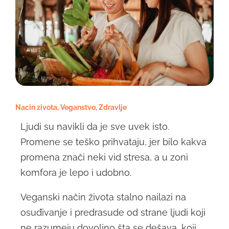
Nacin zivota
,
Veganstvo
,
Zdravlje
Ljudi su navikli da je sve uvek isto.
Promene se teško prihvataju, jer bilo kakva
promena znači neki vid stresa, a u zoni
komfora je lepo i udobno.
Veganski način života stalno nailazi na
osuđivanje i predrasude od strane ljudi koji
ne razumeju dovoljno šta se dešava, koji