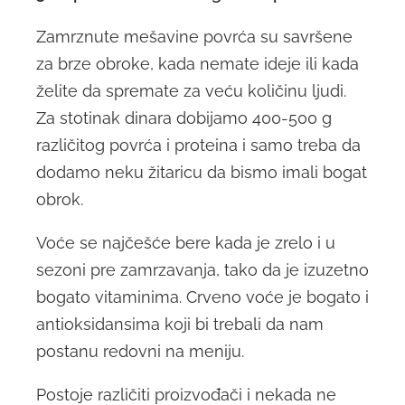
Zamrznute mešavine povrća su savršene
za brze obroke, kada nemate ideje ili kada
želite da spremate za veću količinu ljudi.
Za stotinak dinara dobijamo 400-500 g
različitog povrća i proteina i samo treba da
dodamo neku žitaricu da bismo imali bogat
obrok.
Voće se najčešće bere kada je zrelo i u
sezoni pre zamrzavanja, tako da je izuzetno
bogato vitaminima. Crveno voće je bogato i
antioksidansima koji bi trebali da nam
postanu redovni na meniju.
Postoje različiti proizvođači i nekada ne