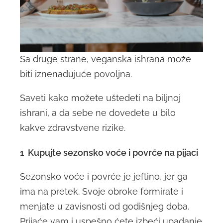
Sa druge strane, veganska ishrana može
biti iznenađujuće povoljna.
Saveti kako možete uštedeti na biljnoj
ishrani, a da sebe ne dovedete u bilo
kakve zdravstvene rizike.
1 Kupujte sezonsko voće i povrće na pijaci
Sezonsko voće i povrće je jeftino, jer ga
ima na pretek. Svoje obroke formirate i
menjate u zavisnosti od godišnjeg doba.
Prijaće vam i uspešno ćete izbeći upadanje