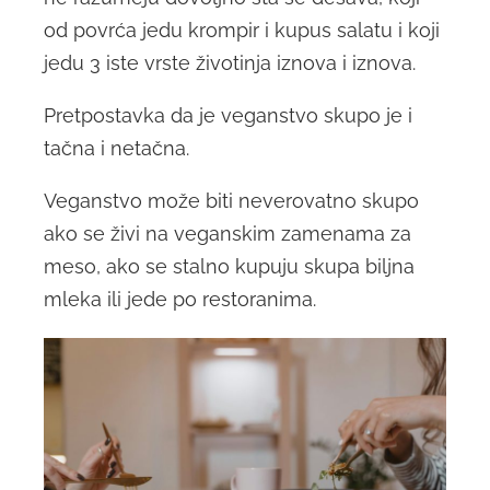
od povrća jedu krompir i kupus salatu i koji
jedu 3 iste vrste životinja iznova i iznova.
Pretpostavka da je veganstvo skupo je i
tačna i netačna.
Veganstvo može biti neverovatno skupo
ako se živi na veganskim zamenama za
meso, ako se stalno kupuju skupa biljna
mleka ili jede po restoranima.