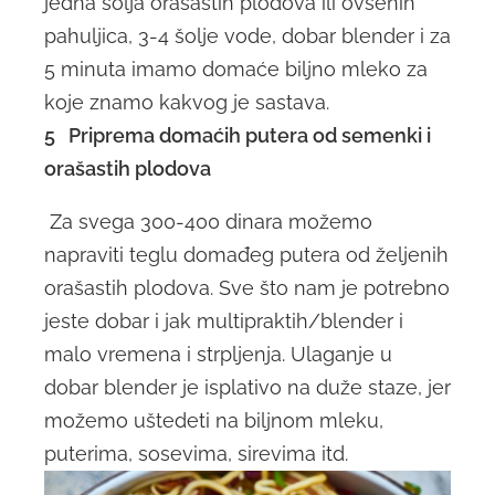
jedna šolja orašastih plodova ili ovsenih
pahuljica, 3-4 šolje vode, dobar blender i za
5 minuta imamo domaće biljno mleko za
koje znamo kakvog je sastava.
5
Priprema domaćih putera od semenki i
orašastih plodova
Za svega 300-400 dinara možemo
napraviti teglu domađeg putera od željenih
orašastih plodova. Sve što nam je potrebno
jeste dobar i jak multipraktih/blender i
malo vremena i strpljenja. Ulaganje u
dobar blender je isplativo na duže staze, jer
možemo uštedeti na biljnom mleku,
puterima, sosevima, sirevima itd.