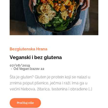
Bezglutenska Hrana
Veganski i bez glutena
07/08/2019
Od
Vegan Izazov 22
Šta je gluten? Gluten je protein koji se nalazi u
zrnima poput pšenice, ječma i raži. Ima ga u
većini hlebova, žitarica, testenina i obrađene […]
Pročitaj više