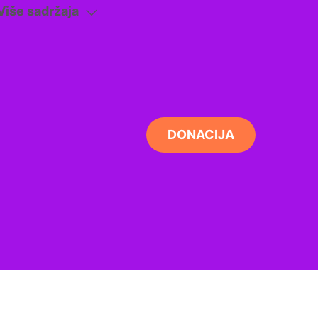
Više sadržaja
DONACIJA