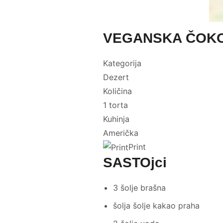
VEGANSKA ČOKOL
Kategorija
Dezert
Količina
1 torta
Kuhinja
Američka
Print
SASTOjci
3 šolje brašna
šolja šolje kakao praha