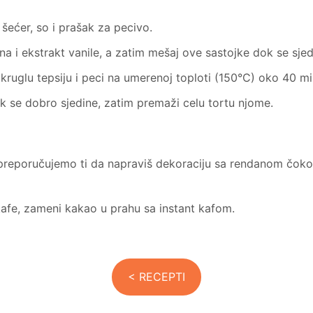
šećer, so i prašak za pecivo.
na i ekstrakt vanile, a zatim mešaj ove sastojke dok se sjed
uglu tepsiju i peci na umerenoj toploti (150°C) oko 40 mi
k se dobro sjedine, zatim premaži celu tortu njome.
 preporučujemo ti da napraviš dekoraciju sa rendanom čokol
kafe, zameni kakao u prahu sa instant kafom.
< RECEPTI