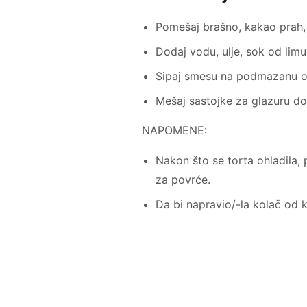
Pomešaj brašno, kakao prah, 
Dodaj vodu, ulje, sok od limu
Sipaj smesu na podmazanu okr
Mešaj sastojke za glazuru do
NAPOMENE:
Nakon što se torta ohladila,
za povrće.
Da bi napravio/-la kolač od 