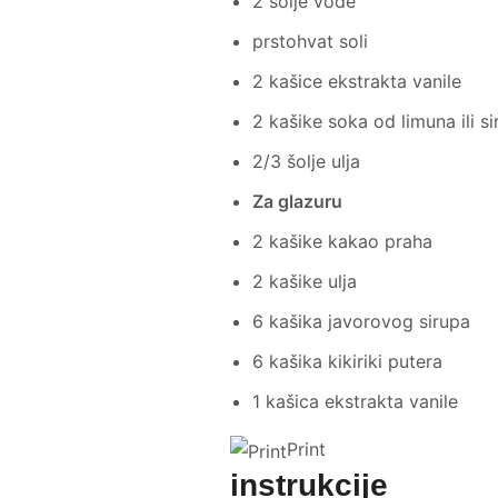
2 šolje vode
prstohvat soli
2 kašice ekstrakta vanile
2 kašike soka od limuna ili si
2/3 šolje ulja
Za glazuru
2 kašike kakao praha
2 kašike ulja
6 kašika javorovog sirupa
6 kašika kikiriki putera
1 kašica ekstrakta vanile
Print
instrukcije